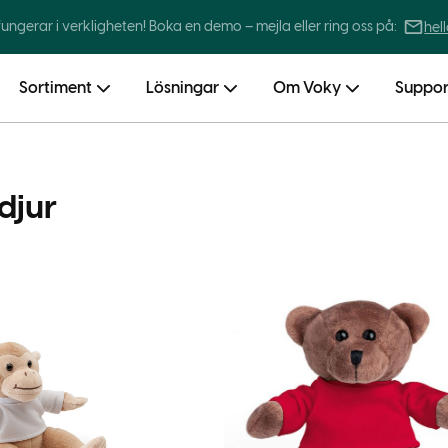
 fungerar i verkligheten! Boka en demo – mejla eller ring oss på:
hel
Sortiment
Lösningar
Om Voky
Suppor
djur