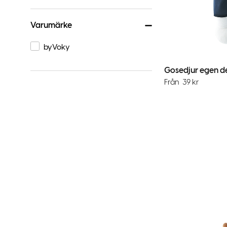
Varumärke
byVoky
Gosedjur egen d
Från
39
kr