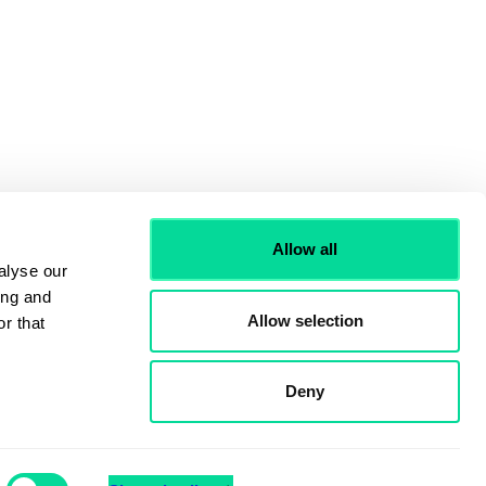
Allow all
alyse our
ing and
Allow selection
r that
Deny