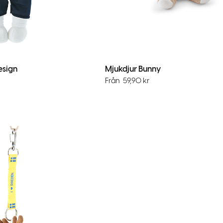
esign
Mjukdjur Bunny
Från
59,90
kr