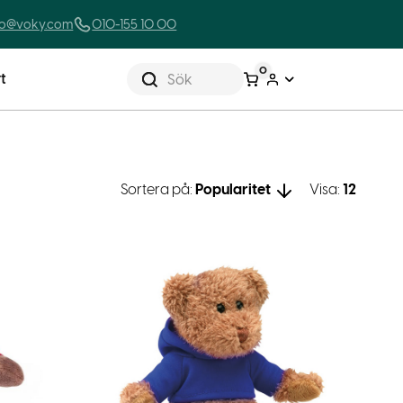
lo@voky.com
010-155 10 00
0
t
Sök
Sortera på:
Popularitet
Visa:
12