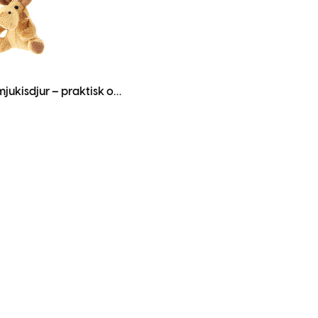
Nyckelring med mjukisdjur – praktisk och dekorativ accessoar