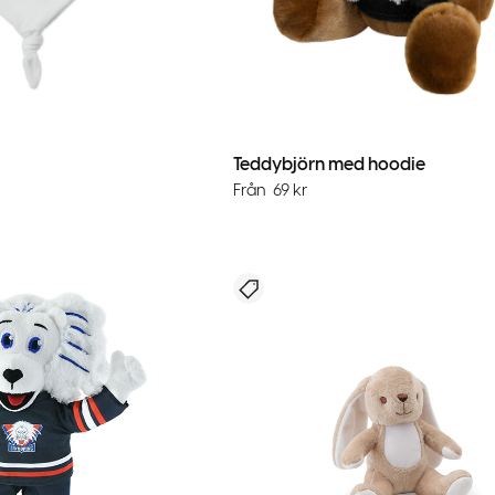
Teddybjörn med hoodie
Från
69
kr
menderar
Nyhet