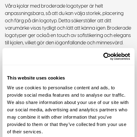
Våra kjolar med broderade logotyper är helt
anpassningsbara, så att du kan välja storlek, placering
och färg på din logotyp. Detta säkerställer att ditt
varumärke visas tydligt och lätt att känna igen. Broderade
logotyper ger också en touch av sofistikering och elegans
till kjolen, vilket gör den iögonfallande och minnesvärd.
Perfekt för varumärken och
kampanjer
This website uses cookies
We use cookies to personalise content and ads, to
Kjolar med broderade logotyper är inte bara bra för
provide social media features and to analyse our traffic.
personligt bruk, utan också för varumärken och
We also share information about your use of our site with
kampanjer. De är fantastiska presenter till anställda eller
our social media, advertising and analytics partners who
kunder och kan också användas som reklamartiklar på
may combine it with other information that you’ve
mässor och evenemang. Genom att ge bort märkeskjolar,
provided to them or that they’ve collected from your use
marknadsför du inte bara ditt varumärke, utan visar
of their services.
också din uppskattning för dina anställda eller kunder.