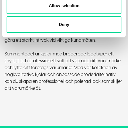
Uniformer: Kjolar med broderade logotyper kan
Allow selection
användas som en del av ditt företags uniform, vilket ger
dina anställda ett professionellt och konsekvent utseende.
Deny
Kundmöten: Att bära en kjol med ditt företags logotyp kan
göra ett starkt intryck vid viktiga kundmöten.
Sammantaget är kjolar med broderade logotyper ett
snyggt och professionellt sätt att visa upp ditt varumärke
och lyfta ditt företags varumärke. Med vår kollektion av
högkvalitativa kjolar och anpassade broderialternativ
kan du skapa en professionell och polerad look som skiljer
ditt varumärke åt.