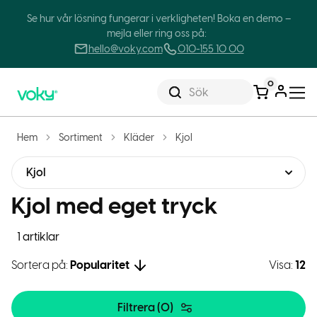
Se hur vår lösning fungerar i verkligheten! Boka en demo –
mejla eller ring oss på:
hello@voky.com
010-155 10 00
0
Sök
Hem
Sortiment
Kläder
Kjol
Kjol
Kjol med eget tryck
1 artiklar
Sortera på:
Popularitet
Visa:
12
Filtrera (
0
)