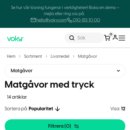
Se hur vår lösning fungerar i verkligheten! Boka en demo –
mejla eller ring oss på:
hello@voky.com
010-155 10 00
0
Sök
Hem
Sortiment
Livsmedel
Matgåvor
Matgåvor
Matgåvor med tryck
14 artiklar
Sortera på:
Popularitet
Visa:
12
Filtrera (
0
)