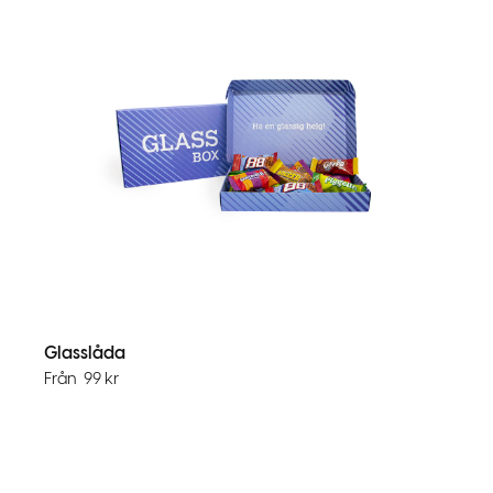
Glasslåda
Från
99
kr