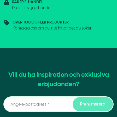
SÄKER E-HANDEL
Du är i trygga händer
ÖVER 10,000 FLER PRODUKTER
Kontakta oss om du inte hittar det du söker
Vill du ha inspiration och exklusiva
erbjudanden?
Prenumerera