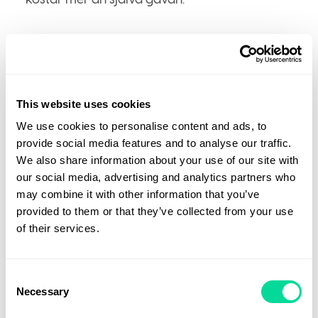
Hos oss hittar du julklappar i flera prisklasser,
från enkla och omtänksamma presenter till
mer exklusiva alternativ. Vi hjälper dig att hitta
This website uses cookies
gåvor som känns genuina, hållbara och väl
valda, sådant som uppskattas på riktigt och
We use cookies to personalise content and ads, to
provide social media features and to analyse our traffic.
speglar företagets värderingar.
We also share information about your use of our site with
our social media, advertising and analytics partners who
may combine it with other information that you’ve
Skatteregler för företagsgåvor
provided to them or that they’ve collected from your use
of their services.
Julgåvor
Alla gåvor
Consent
Necessary
Selection