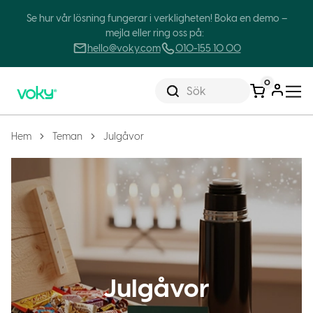
Se hur vår lösning fungerar i verkligheten! Boka en demo –
mejla eller ring oss på:
hello@voky.com
010-155 10 00
0
Sök
Hem
Teman
Julgåvor
Julgåvor