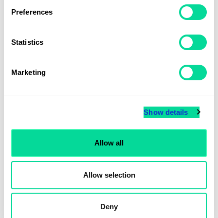
Preferences
Statistics
Marketing
Show details
Allow all
Donau termos Återvunnet rostfritt stål 500 ml
Allow selection
Från 77,90 kr
Ullpläd Fiskben
Från 619 kr
Deny