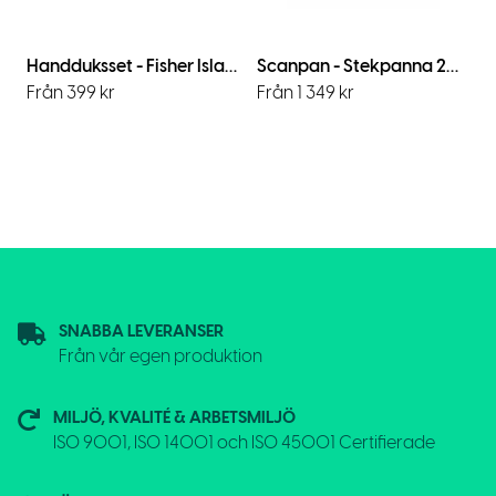
Handduksset - Fisher Island 4pcs in Box / White
Scanpan - Stekpanna 20+28 cm i dubbelomslag
Från 399 kr
Från 1 349 kr
SNABBA LEVERANSER
Från vår egen produktion
MILJÖ, KVALITÉ & ARBETSMILJÖ
ISO 9001, ISO 14001 och ISO 45001 Certifierade