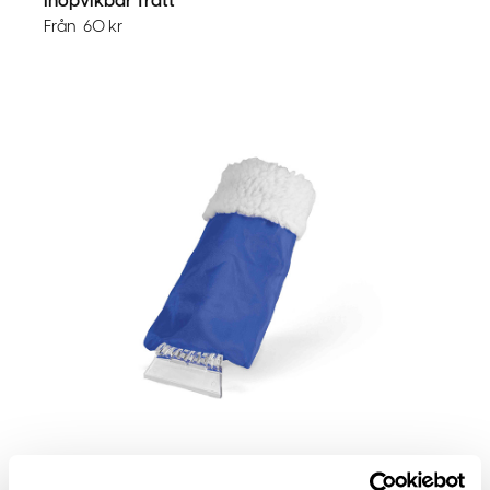
Ihopvikbar Tratt
Från
60
kr
Isskrapa Handske