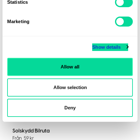
Från
4,70
kr
Statistics
Marketing
Show details
Allow all
Allow selection
Deny
Solskydd Bilruta
Från
59
kr