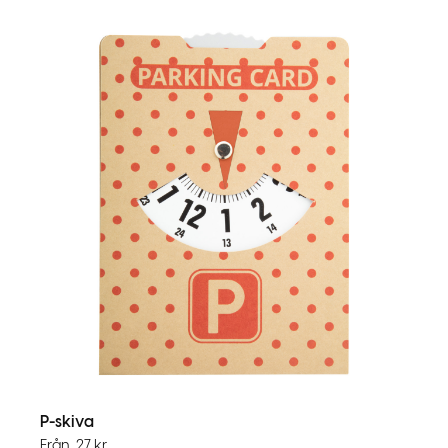
P-skiva
Från
27
kr