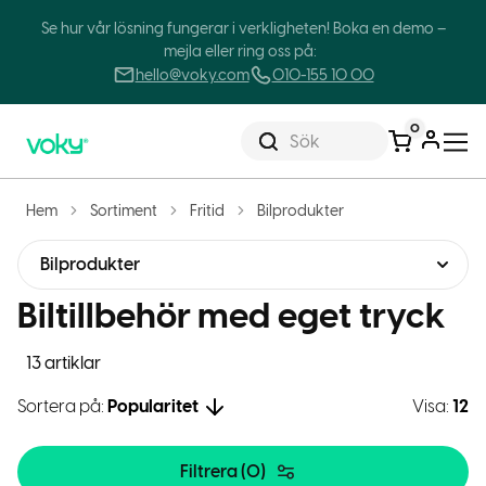
Se hur vår lösning fungerar i verkligheten! Boka en demo –
mejla eller ring oss på:
hello@voky.com
010-155 10 00
0
Sök
Hem
Sortiment
Fritid
Bilprodukter
Bilprodukter
Biltillbehör med eget tryck
13 artiklar
Sortera på:
Popularitet
Visa:
12
Filtrera (
0
)