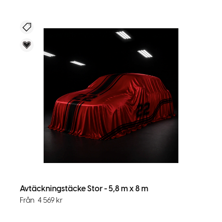
Nyhet
Voky Rekommenderar
Avtäckningstäcke Stor - 5,8 m x 8 m
Från
4 569
kr