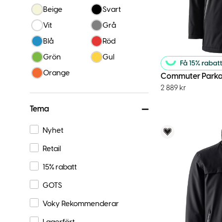
Beige
Svart
Vit
Grå
Blå
Röd
Grön
Gul
Orange
Commuter Park
2 889
kr
Tema
Nyhet
Voky Rekom
Retail
15% rabatt
GOTS
Voky Rekommenderar
Lagerfört