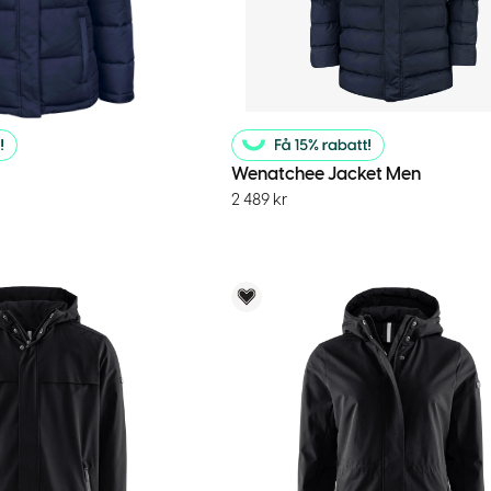
Wenatchee Jacket Men
2 489
kr
menderar
Voky Rekommenderar