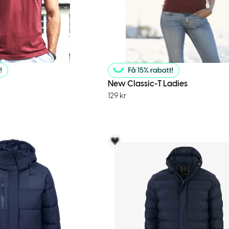
New Classic-T Ladies
129
kr
menderar
Voky Rekommenderar