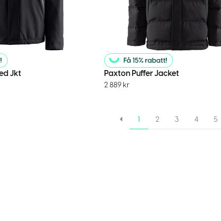
d Jkt
Paxton Puffer Jacket
2 889
kr
1
2
3
4
5