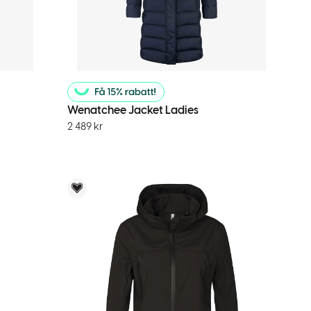
Wenatchee Jacket Ladies
2 489
kr
Voky Rekommenderar