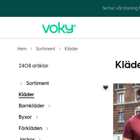
Se hur vår lösning
Hem
Sortiment
Kläder
Kläd
2408 artiklar
Sortiment
Voky Rekom
Kläder
Barnkläder
Byxor
Förkläden
Jackor