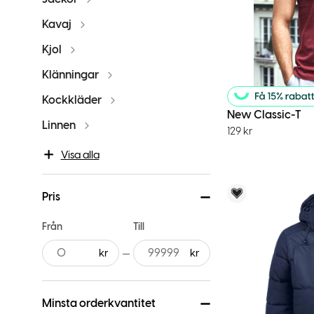
Kavaj
Kjol
Klänningar
Kockkläder
New Classic-T
Linnen
129
kr
Visa alla
Voky Rekom
Pris
Från
Till
Minsta orderkvantitet