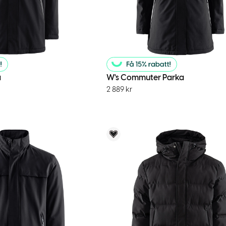
a
W's Commuter Parka
2 889
kr
menderar
Voky Rekommenderar