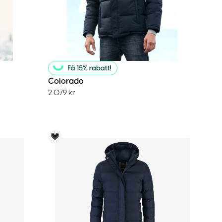
Colorado
2 079
kr
Voky Rekommenderar