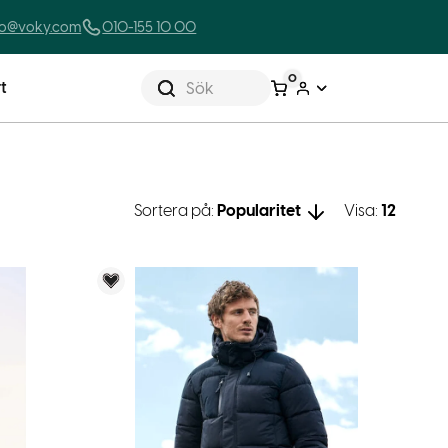
lo@voky.com
010-155 10 00
0
t
Sök
Sortera på:
Popularitet
Visa:
12
Voky Rekommenderar