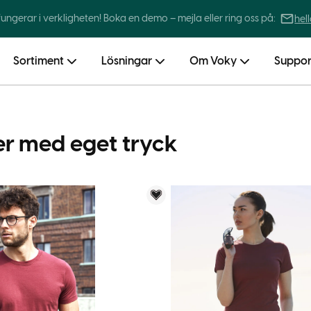
 fungerar i verkligheten! Boka en demo – mejla eller ring oss på:
hel
Sortiment
Lösningar
Om Voky
Suppor
er med eget tryck
menderar
Voky Rekommenderar