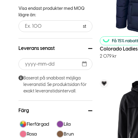
Visa endast produkter med MOQ
lägre än:
st
Leverans senast
Colorado Ladies
2 079
kr
Baserat på snabbast möjliga
Voky Rekom
leveranstid. Se produktsidan för
exakt leveranstidsintervall.
Färg
Flerfärgad
Lila
Rosa
Brun