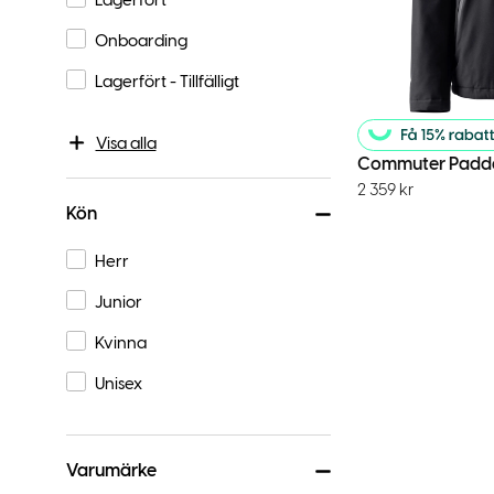
Onboarding
Lagerfört - Tillfälligt
Visa alla
Commuter Padde
2 359
kr
Kön
Herr
Junior
Kvinna
Unisex
Varumärke