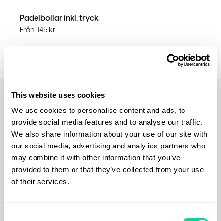
Padelbollar inkl. tryck
Från
145
kr
This website uses cookies
We use cookies to personalise content and ads, to
provide social media features and to analyse our traffic.
Roliga padeltillbehör för att
We also share information about your use of our site with
our social media, advertising and analytics partners who
sätta färg på ditt spel och
may combine it with other information that you’ve
provided to them or that they’ve collected from your use
skratta på banan
of their services.
Det är dags att ta träningen till nästa nivå med vårt
sortiment av träningsprodukter med tryck! Oavsett om du
Consent