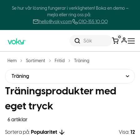
Se hur vår lösning fungerar i verkligheten! Boka en demo –
mejla eller ring oss på:
hello@voky.com
010-155 10 00
0
Sök
Hem
Sortiment
Fritid
Träning
Träning
Träningsprodukter med
eget tryck
6 artiklar
Sortera på:
Popularitet
Visa:
12