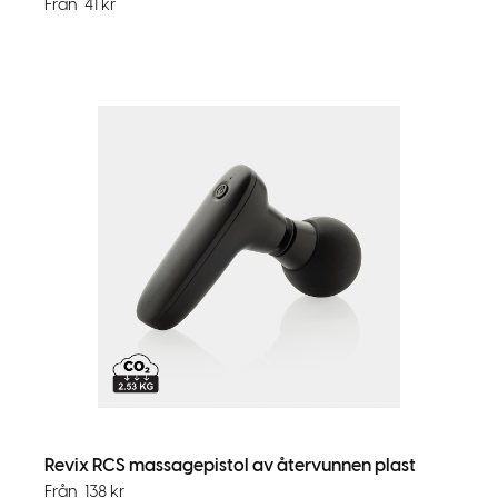
Från
41
kr
Revix RCS massagepistol av återvunnen plast
Från
138
kr