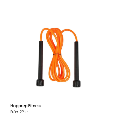
Hopprep Fitness
Från
29
kr