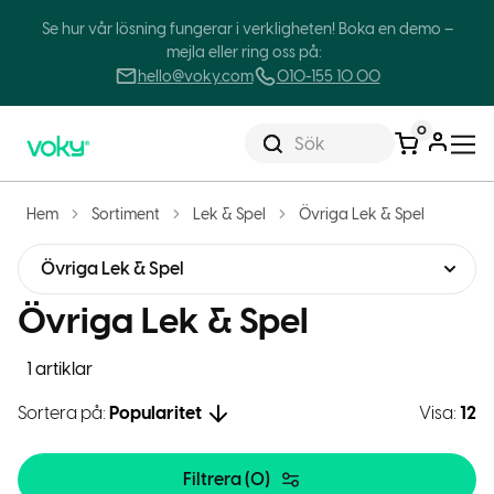
Se hur vår lösning fungerar i verkligheten! Boka en demo –
mejla eller ring oss på:
hello@voky.com
010-155 10 00
0
Sök
Hem
Sortiment
Lek & Spel
Övriga Lek & Spel
Övriga Lek & Spel
Övriga Lek & Spel
1 artiklar
Sortera på:
Popularitet
Visa:
12
Filtrera (
0
)