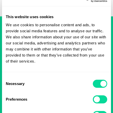
This website uses cookies
We use cookies to personalise content and ads, to
provide social media features and to analyse our traffic.
SNABBA LEVERANSER
We also share information about your use of our site with
Från vår egen produktion
our social media, advertising and analytics partners who
may combine it with other information that you’ve
MILJÖ, KVALITÉ & ARBETSMILJÖ
provided to them or that they’ve collected from your use
ISO 9001, ISO 14001 och ISO 45001 Certifierade
of their services.
SÄKER E-HANDEL
Consent
Du är i trygga händer
Necessary
Selection
ÖVER 10,000 FLER PRODUKTER
Preferences
Kontakta oss om du inte hittar det du söker