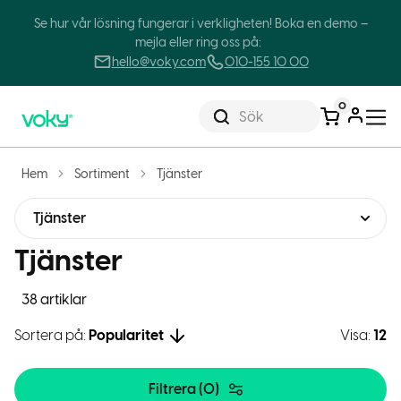
Se hur vår lösning fungerar i verkligheten! Boka en demo –
mejla eller ring oss på:
hello@voky.com
010-155 10 00
0
Sök
Hem
Sortiment
Tjänster
Tjänster
Tjänster
38 artiklar
Sortera på:
Popularitet
Visa:
12
Filtrera (
0
)