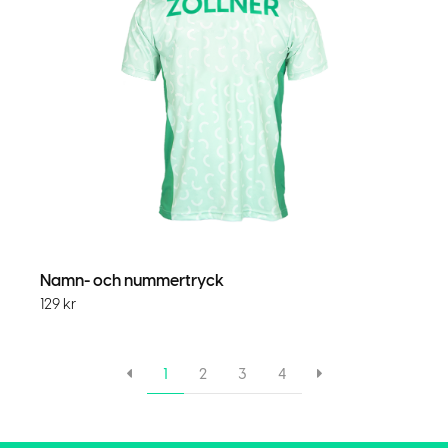
Namn- och nummertryck
129
kr
1
2
3
4