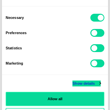
Consent
Necessary
Selection
Preferences
Statistics
Marketing
Konsultarbete webshop & intergration - timdebitering
Show details
1 495
kr
Allow all