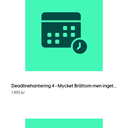
Deadlinehantering 4 - Mycket Bråttom men inget deadlinedatum
1 495
kr