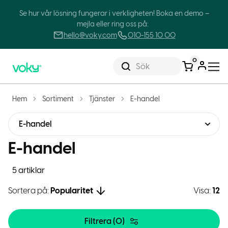
Se hur vår lösning fungerar i verkligheten! Boka en demo –
mejla eller ring oss på:
hello@voky.com
010-155 10 00
0
Sök
Hem
Sortiment
Tjänster
E-handel
E-handel
E-handel
5 artiklar
Sortera på:
Popularitet
Visa:
12
Filtrera (
0
)