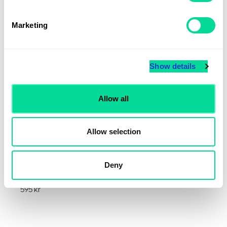
Marketing
Show details
Allow all
Allow selection
Deny
Löpande månadskostnad webshop
595
kr