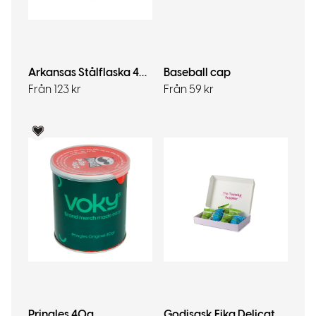
Arkansas Stålflaska 400ml
Baseball cap
Från 123 kr
Från 59 kr
Voky Rekommenderar
Pringles 40g
Godisask Fika Delicato 144g