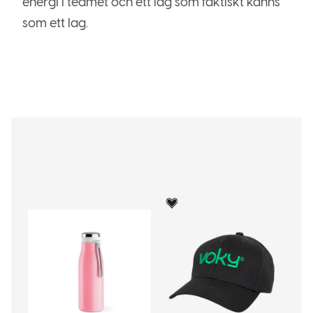
energi i teamet och ett lag som faktiskt känns
som ett lag.
Voky Rekommenderar