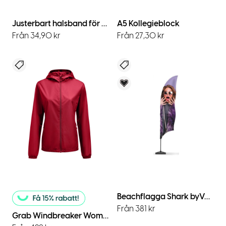
Justerbart halsband för smartphone
A5 Kollegieblock
Från 34,90 kr
Från 27,30 kr
Nyhet
Nyhet
Voky Rekommenderar
Beachflagga Shark byVoky
Från 381 kr
Grab Windbreaker Women