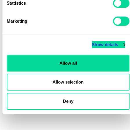
Från 26 kr
Från 57 kr
Statistics
Voky Rekommenderar
Marketing
Show details
Allow all
Allow selection
Namnbricka Plast 68x34 mm - inkl magnetfäste
Metallpenna Cozmo
Från 49,90 kr
Från 6,40 kr
Deny