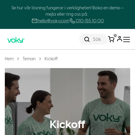
Se hur vår lösning fungerar i verkligheten! Boka en demo –
mejla eller ring oss på:
hello@voky.com
010-155 10 00
0
Sök
Hem
Teman
Kickoff
Kickoff