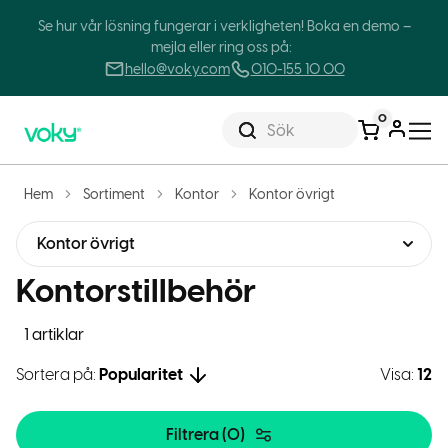
Se hur vår lösning fungerar i verkligheten! Boka en demo –
mejla eller ring oss på:
hello@voky.com
010-155 10 00
0
Sök
Hem
Sortiment
Kontor
Kontor övrigt
Kontor övrigt
Kontorstillbehör
1 artiklar
Sortera på:
Popularitet
Visa:
12
Filtrera (
0
)