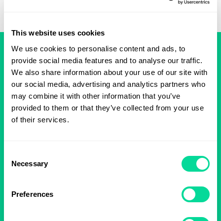
This website uses cookies
We use cookies to personalise content and ads, to
provide social media features and to analyse our traffic.
SNABBA LEVERANSER
We also share information about your use of our site with
Från vår egen produktion
our social media, advertising and analytics partners who
may combine it with other information that you’ve
MILJÖ, KVALITÉ & ARBETSMILJÖ
provided to them or that they’ve collected from your use
ISO 9001, ISO 14001 och ISO 45001 Certifierade
of their services.
SÄKER E-HANDEL
Consent
Du är i trygga händer
Necessary
Selection
ÖVER 10,000 FLER PRODUKTER
Preferences
Kontakta oss om du inte hittar det du söker