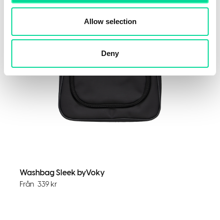
Voky Rekommenderar
Allow selection
Express
Deny
Washbag Sleek byVoky
Från
339
kr