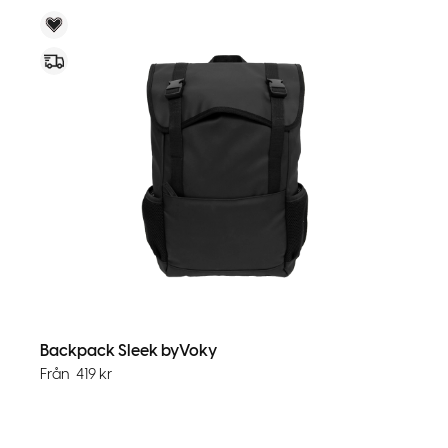
Voky Rekommenderar
Express
Backpack Sleek byVoky
Från
419
kr