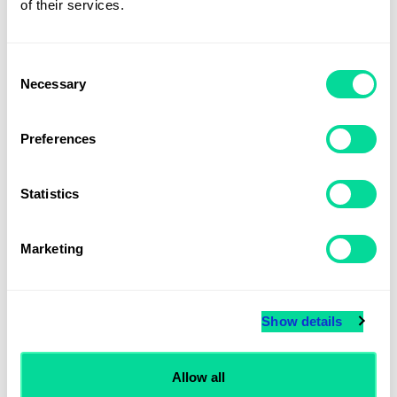
of their services.
Voky Rekommenderar
Express
Consent
Necessary
Selection
Preferences
Statistics
Marketing
Weekender Sleek byVoky
Show details
Från
440
kr
Allow all