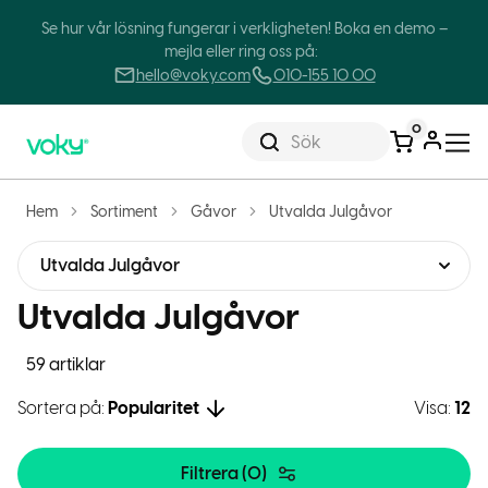
Se hur vår lösning fungerar i verkligheten! Boka en demo –
mejla eller ring oss på:
hello@voky.com
010-155 10 00
0
Sök
Hem
Sortiment
Gåvor
Utvalda Julgåvor
Utvalda Julgåvor
Utvalda Julgåvor
59 artiklar
Sortera på:
Popularitet
Visa:
12
Filtrera (
0
)