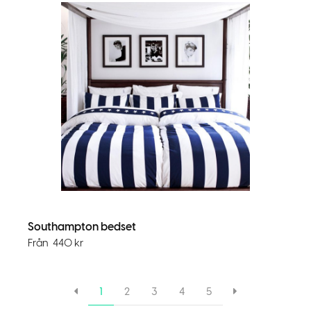
Southampton bedset
Från
440
kr
1
2
3
4
5