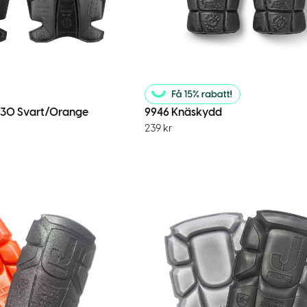
D30 Svart/Orange
9946 Knäskydd
239
kr
menderar