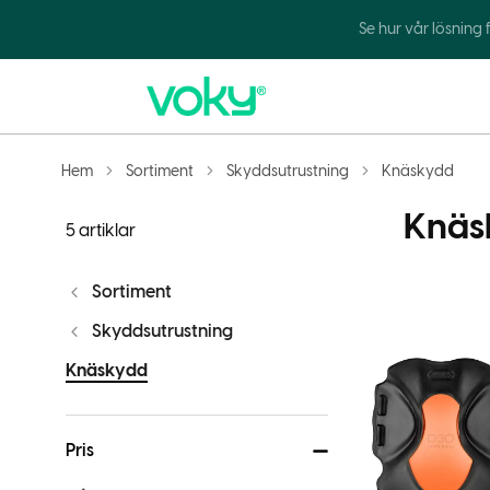
Se hur vår lösning
Hem
Sortiment
Skyddsutrustning
Knäskydd
Knäs
5 artiklar
Sortiment
Skyddsutrustning
Knäskydd
Pris