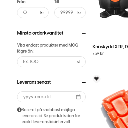
Från
Till
Minsta orderkvantitet
Visa endast produkter med MOQ
Knäskydd XTR, 
lägre än:
759
kr
st
Voky Rekom
Leverans senast
Baserat på snabbast möjliga
leveranstid. Se produktsidan för
exakt leveranstidsintervall.