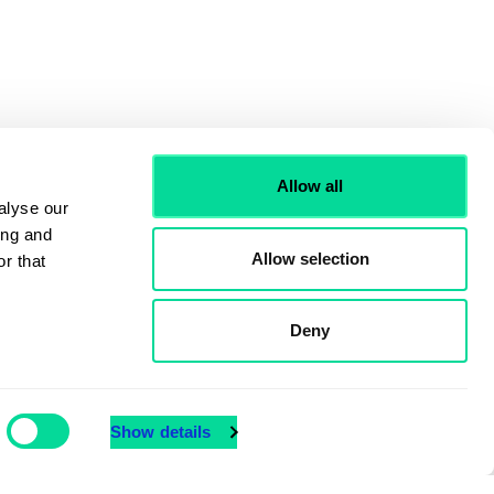
Allow all
alyse our
ing and
Allow selection
r that
Deny
Show details