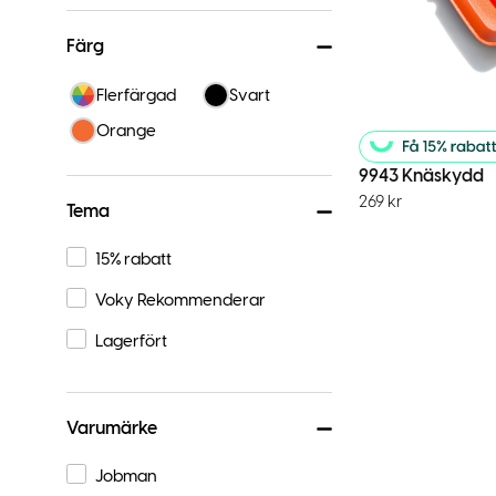
Färg
Flerfärgad
Svart
Orange
9943 Knäskydd
269
kr
Tema
15% rabatt
Voky Rekommenderar
Lagerfört
Varumärke
Jobman