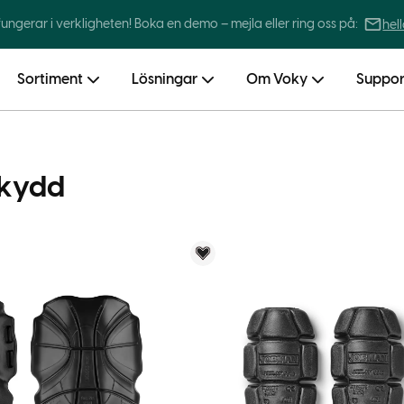
 fungerar i verkligheten! Boka en demo – mejla eller ring oss på:
hel
Sortiment
Lösningar
Om Voky
Suppor
kydd
Voky Rekommenderar