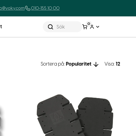
lo@voky.com
010-155 10 00
0
t
Sök
Sortera på:
Popularitet
Visa:
12