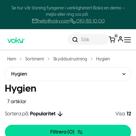
Se hur vår lösning fungerar i verkligheten! Boka en demo –
mejla eller ring oss på:
hello@voky.com
010-155 10 00
0
Sök
Hem
Sortiment
Skyddsutrustning
Hygien
Hygien
Hygien
7 artiklar
Sortera på:
Popularitet
Visa:
12
Filtrera (
0
)