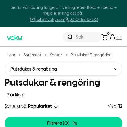
Se hur vår lösning fungerar i verkligheten! Boka en demo –
mejla eller ring oss på:
hello@voky.com
010-155 10 00
0
Sök
Hem
Sortiment
Kontor
Putsdukar & rengöring
Putsdukar & rengöring
Putsdukar & rengöring
3 artiklar
Sortera på:
Popularitet
Visa:
12
Filtrera (
0
)