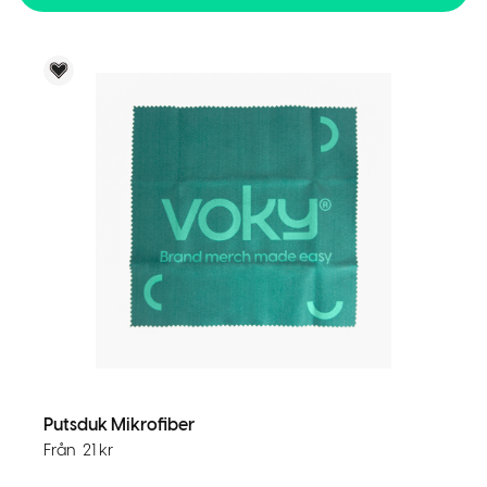
Voky Rekommenderar
Putsduk Mikrofiber
Från
21
kr