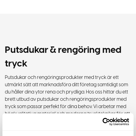
Putsdukar & rengöring med
tryck
Putsdukar och rengöringsprodukter med tryck är ett
utmärkt sätt att marknadsföra ditt företag samtidigt som
du håller dina ytor rena och prydliga. Hos oss hittar du ett
brett utbud av putsdukar och rengöringsprodukter med
tryck som passar perfekt för dina behov. Vi arbetar med
högkvalitativa material och moderna trycktekniker för att
säkerställa att ditt företags logotyp eller budskap syns
tydligt på produkterna.