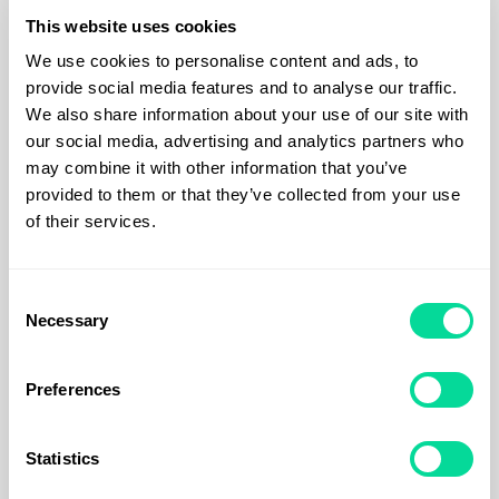
This website uses cookies
Hur vet man vilken putsduk
We use cookies to personalise content and ads, to
man ska ha?
provide social media features and to analyse our traffic.
We also share information about your use of our site with
Vi har produkter som passar för alla typer av ytor och
our social media, advertising and analytics partners who
rengöringsbehov, inklusive putsdukar för glas, speglar och
may combine it with other information that you’ve
skärmar, rengöringsdukar för ytor som plast och metall
provided to them or that they’ve collected from your use
samt universella rengöringssprayer. Alla våra putsdukar
of their services.
och rengöringsprodukter med tryck är tillverkade av
högkvalitativa material som säkerställer en lång
hållbarhet och enkel användning.
Consent
Necessary
Selection
Kan man trycka på en
Preferences
putsduk eller en
rengöringsprodukt?
Statistics