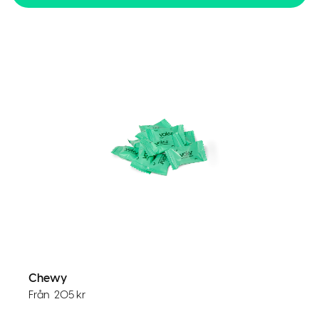
Chewy
Från
205
kr