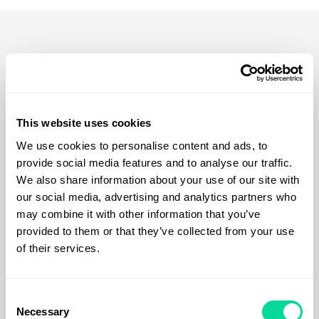
Karameller med egen design
This website uses cookies
Skäm bort ditt sötsug och marknadsför ditt varumärke
med karameller med tryck! Dessa läckra godsaker
We use cookies to personalise content and ads, to
erbjuder ett unikt sätt att marknadsföra ditt företag,
provide social media features and to analyse our traffic.
evenemang eller speciellt tillfälle. Med din logotyp,
We also share information about your use of our site with
meddelande eller bild tryckt direkt på förpackningen är
our social media, advertising and analytics partners who
karameller med tryck ett minnesvärt och effektivt sätt att
may combine it with other information that you’ve
annonsera.
provided to them or that they’ve collected from your use
of their services.
Varför välja karameller med
Consent
tryck?
Necessary
Selection