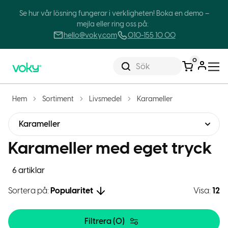
Se hur vår lösning fungerar i verkligheten! Boka en demo –
mejla eller ring oss på:
hello@voky.com
010-155 10 00
0
Sök
Hem
Sortiment
Livsmedel
Karameller
Karameller
Karameller med eget tryck
6 artiklar
Sortera på:
Popularitet
Visa:
12
Filtrera (
0
)