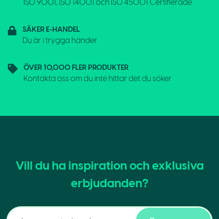
ISO 9001, ISO 14001 och ISO 45001 Certifierade
SÄKER E-HANDEL
Du är i trygga händer
ÖVER 10,000 FLER PRODUKTER
Kontakta oss om du inte hittar det du söker
Vill du ha inspiration och exklusiva
erbjudanden?