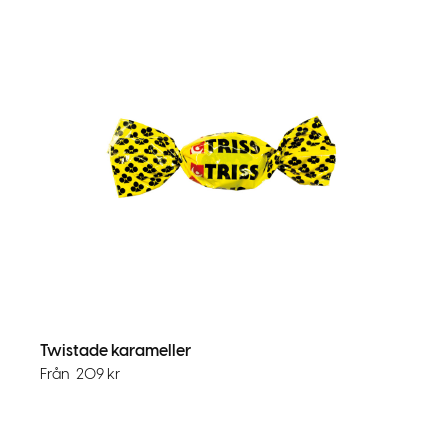
Twistade karameller
Från
209
kr