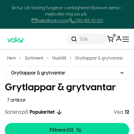
Se hur vår lösning fungerar i verkligheten! Boka en demo –
mejla eller ring oss på:
hello@voky.com
010-155 10 00
0
Sök
Hem
Sortiment
Hushåll
Grytlappar & grytvantar
Grytlappar & grytvantar
Grytlappar & grytvantar
7 artiklar
Sortera på:
Popularitet
Visa:
12
Filtrera (
0
)