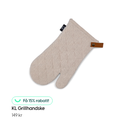
KL Grillhandske
149
kr