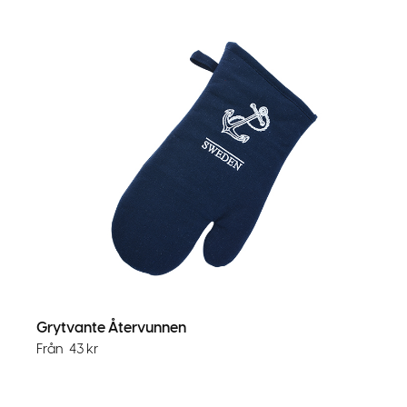
Grytvante Återvunnen
Från
43
kr