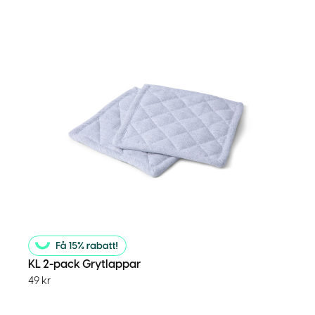
KL 2-pack Grytlappar
49
kr