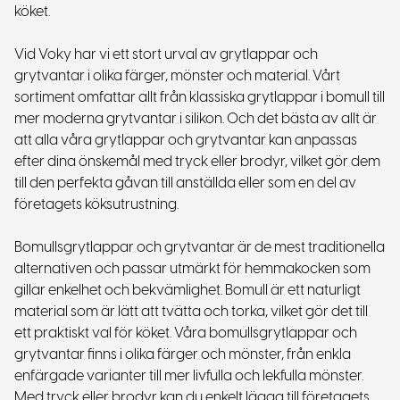
köket.
Vid Voky har vi ett stort urval av grytlappar och
grytvantar i olika färger, mönster och material. Vårt
sortiment omfattar allt från klassiska grytlappar i bomull till
mer moderna grytvantar i silikon. Och det bästa av allt är
att alla våra grytlappar och grytvantar kan anpassas
efter dina önskemål med tryck eller brodyr, vilket gör dem
till den perfekta gåvan till anställda eller som en del av
företagets köksutrustning.
Bomullsgrytlappar och grytvantar är de mest traditionella
alternativen och passar utmärkt för hemmakocken som
gillar enkelhet och bekvämlighet. Bomull är ett naturligt
material som är lätt att tvätta och torka, vilket gör det till
ett praktiskt val för köket. Våra bomullsgrytlappar och
grytvantar finns i olika färger och mönster, från enkla
enfärgade varianter till mer livfulla och lekfulla mönster.
Med tryck eller brodyr kan du enkelt lägga till företagets