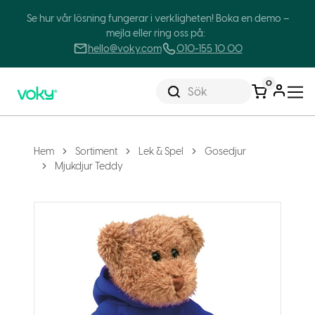
Se hur vår lösning fungerar i verkligheten! Boka en demo –
mejla eller ring oss på:
hello@voky.com
010-155 10 00
0
Sök
Hem
Sortiment
Lek & Spel
Gosedjur
Mjukdjur Teddy