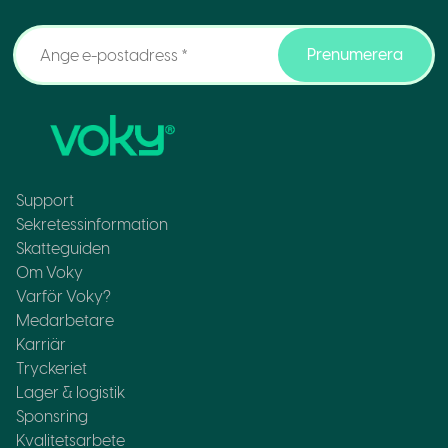
Prenumerera
Support
Sekretessinformation
Skatteguiden
Om Voky
Varför Voky?
Medarbetare
Karriär
Tryckeriet
Lager & logistik
Sponsring
Kvalitetsarbete