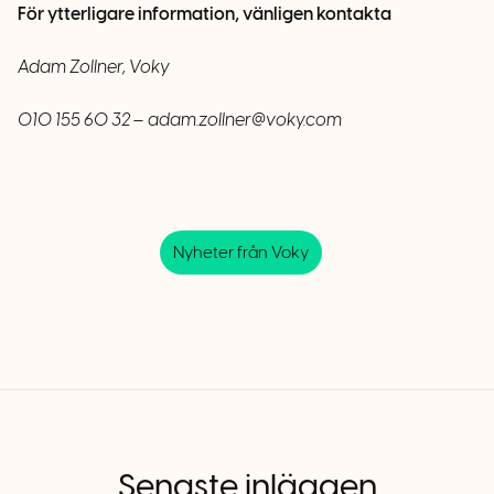
För ytterligare information, vänligen kontakta
Adam Zollner, Voky
010 155 60 32 –
adam.zollner@voky.com
Nyheter från Voky
Senaste inläggen