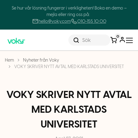
Se hur vår lösning fungerar i verkligheten! Boka en demo –
mejla eller ring oss på:
hello@voky.com
010-155 10 00
0
Sök
Hem
Nyheter från Voky
VOKY SKRIVER NYTT AVTAL MED KARLSTADS UNIVERSITET
VOKY SKRIVER NYTT AVTAL
MED KARLSTADS
UNIVERSITET