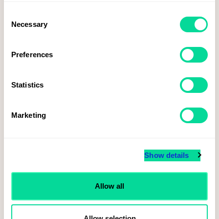
Consent
Necessary
Selection
Preferences
Statistics
Marketing
Voky tecknar ramavtal med Svenska Spel inom brand merchandise
Läs mer
Show details
Allow all
Allow selection