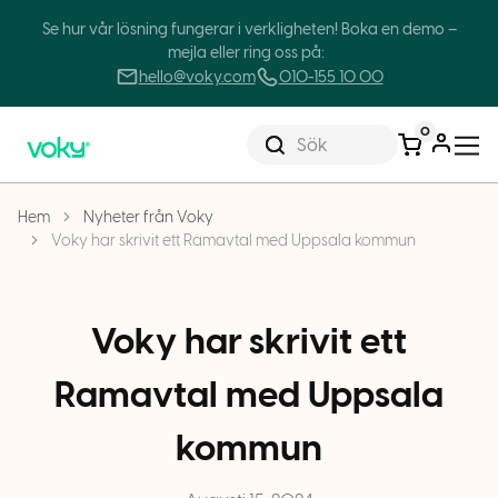
Se hur vår lösning fungerar i verkligheten! Boka en demo –
mejla eller ring oss på:
hello@voky.com
010-155 10 00
0
Sök
Hem
Nyheter från Voky
Voky har skrivit ett Ramavtal med Uppsala kommun
Voky har skrivit ett
Ramavtal med Uppsala
kommun