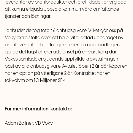
leverantör av profilprodukter och profilkläder, är vi glada
att kunna erbjuda Uppsala kommun våra omfattande
tjänster och lösningar.
I anbudet deltog totalt
6 anbudsgivare.
Vilket gör oss på
Voky extra stolta över att ha blivit tilldelad uppdraget ny
profilleverantör.
Tilldelnings
kriterierna i upphandlingen
gällde
det lägst offererade priset på en varukorg
där
Vokys
samlade erbjudande uppfyllde kravställningen
bäst av alla anbudsgivare. Avtalet löper i
2 år
där köparen
har en option på ytterligare
2 år.
Kontraktet har en
takvolym om
10 Miljoner SEK.
För mer information, kontakta:
Adam Zollner, VD
Voky