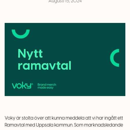
Augusti 15, 2024
Voky är stolta över att kunna meddela att vi har ingått ett
Ramavtal med Uppsala kommun. Som marknadsledande