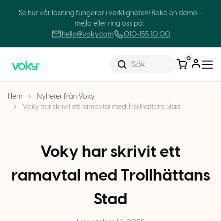
Se hur vår lösning fungerar i verkligheten! Boka en demo –
mejla eller ring oss på:
hello@voky.com
010-155 10 00
0
Sök
Hem
Nyheter från Voky
Voky har skrivit ett ramavtal med Trollhättans Stad
Voky har skrivit ett
ramavtal med Trollhättans
Stad