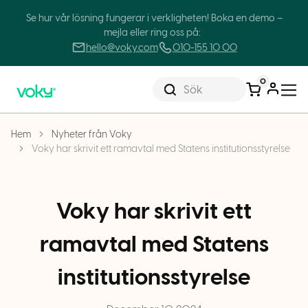
Se hur vår lösning fungerar i verkligheten! Boka en demo –
mejla eller ring oss på:
hello@voky.com
010-155 10 00
0
Sök
Hem
Nyheter från Voky
Voky har skrivit ett ramavtal med Statens institutionsstyrelse
Voky har skrivit ett
ramavtal med Statens
institutionsstyrelse