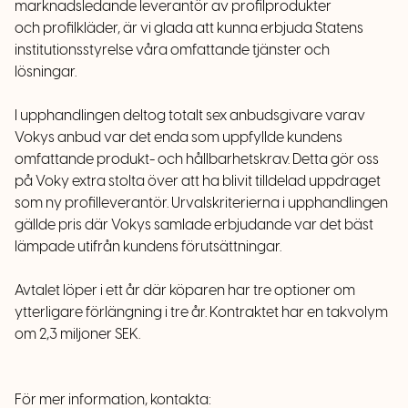
marknadsledande leverantör av profilprodukter
och profilkläder, är vi glada att kunna erbjuda Statens
institutionsstyrelse våra omfattande tjänster och
lösningar.
I upphandlingen deltog totalt sex anbudsgivare varav
Vokys anbud var det enda som uppfyllde kundens
omfattande produkt- och hållbarhetskrav. Detta gör oss
på Voky extra stolta över att ha blivit tilldelad uppdraget
som ny profilleverantör. Urvalskriterierna i upphandlingen
gällde pris där Vokys samlade erbjudande var det bäst
lämpade utifrån kundens förutsättningar.
Avtalet löper i ett år där köparen har tre optioner om
ytterligare förlängning i tre år. Kontraktet har en takvolym
om 2,3 miljoner SEK.
För mer information, kontakta: