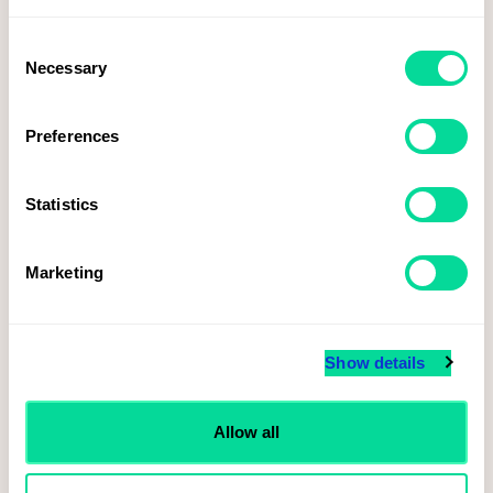
Consent
Necessary
Selection
Preferences
Statistics
Marketing
Voky tecknar ramavtal med Svenska Spel inom brand merchandise
Show details
Läs mer
Allow all