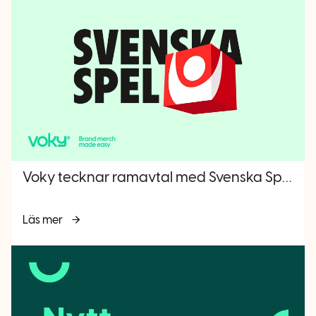
Voky tecknar ramavtal med Svenska Spel inom brand merchandise
Läs mer