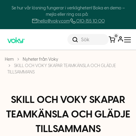
Se hur vår lösning fungerar i verkligheten! Boka en demo –
mejla eller ring oss på:
hello@voky.com
010-155 10 00
0
Sök
Hem
Nyheter från Voky
SKILL OCH VOKY SKAPAR TEAMKÄNSLA OCH GLÄDJE
TILLSAMMANS
SKILL OCH VOKY SKAPAR
TEAMKÄNSLA OCH GLÄDJE
TILLSAMMANS