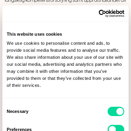
långsiktig kompetensförsörjning samt upprätthållandet av
en arena för erfarenhetsutbyten mellan industri- och
teknikföretag genom olika nätverk.
Så o
avsett om
kunderna köper rekrytering, bemanning eller utbildning så
bidrar de indirekt och direkt till detta viktiga arbete som
This website uses cookies
gynnar kunden dubbelt upp i slutändan.
We use cookies to personalise content and ads, to
Deras vision är att vara den enastående
provide social media features and to analyse our traffic.
samarbetspartnern för kompetensförsörjning där deras
We also share information about your use of our site with
arbetssätt präglas av engagemang, flexibilitet och
our social media, advertising and analytics partners who
kompetens.
may combine it with other information that you’ve
provided to them or that they’ve collected from your use
Fakta om Voky
of their services.
Voky ingår i koncernen Zollner Group AB och omsätter i
dag över 200 miljoner kronor och har tillsammans med
Consent
Necessary
medarbetarna utvecklats starkt de senaste åren och blivit
Selection
branschledande inom produktmedia. Vi erbjuder våra
kunder helhetslösningar inom profilprodukter, profilkläder,
Preferences