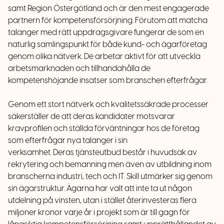
samt Region Östergötland och
är den mest engagerade
partnern för kompetensförsörjning. Förutom att matcha
talanger med rätt uppdragsgivare fungerar de som en
naturlig samlingspunkt för både kund- och ägarföretag
genom olika nätverk. De arbetar aktivt för att utveckla
arbetsmarknaden och tillhandahålla de
kompetenshöjande insatser som branschen efterfrågar.
Genom ett stort nätverk och kvalitetssäkrade processer
säkerställer de att deras kandidater motsvarar
kravprofilen och ställda förväntningar hos de företag
som efterfrågar nya talanger i sin
verksamhet.
Deras
tjänsteutbud består i huvudsak av
rekrytering och bemanning men även av utbildning inom
branscherna industri, tech och IT.
Skill utmärker sig genom
sin ägarstruktur. Ä
garna har valt att inte ta ut någon
utdelning på vinsten, utan i stället återinvesteras flera
miljoner kronor varje år i projekt som är till gagn för