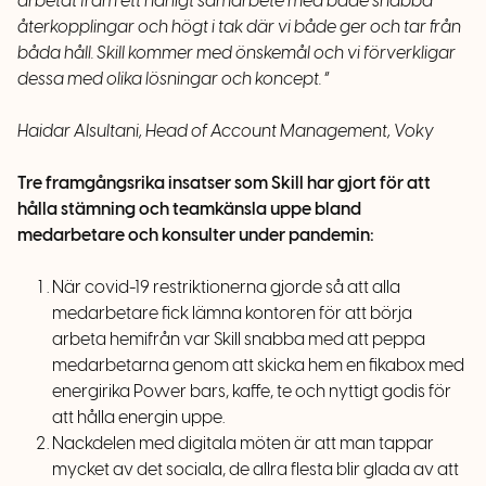
arbetat fram ett härligt samarbete med både snabba
återkopplingar och högt i tak där vi både ger och tar från
båda håll. Skill kommer med önskemål och vi förverkligar
dessa med olika lösningar och koncept.
“
Haidar Alsultani, Head of Account Management, Voky
Tre framgångsrika insatser som Skill har gjort för att
hålla stämning och teamkänsla uppe bland
medarbetare och konsulter under pandemin:
När covid-19 restriktionerna gjorde så att alla
medarbetare fick lämna kontoren för att börja
arbeta hemifrån var Skill snabba med att peppa
medarbetarna genom att skicka hem en fikabox med
energirika Power bars, kaffe, te och nyttigt godis för
att hålla energin uppe.
Nackdelen med digitala möten är att man tappar
mycket av det sociala, de allra flesta blir glada av att