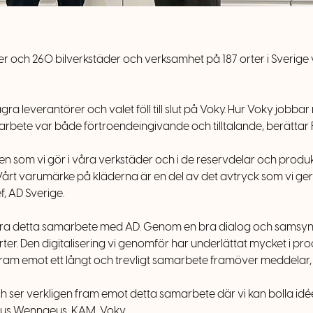
er och 260 bilverkstäder och verksamhet på 187 orter i Sverige
gra leverantörer och valet föll till slut på Voky. Hur Voky job
marbete var både förtroendeingivande och tilltalande, berättar
en som vi gör i våra verkstäder och i de reservdelar och produkte
. Vårt varumärke på kläderna är en del av det avtryck som vi g
, AD Sverige.
tera detta samarbete med AD. Genom en bra dialog och samsyn i
ter. Den digitalisering vi genomför har underlättat mycket i pro
fram emot ett långt och trevligt samarbete framöver meddelar, 
och ser verkligen fram emot detta samarbete där vi kan bolla idé
arcus Wennaeus, KAM, Voky.