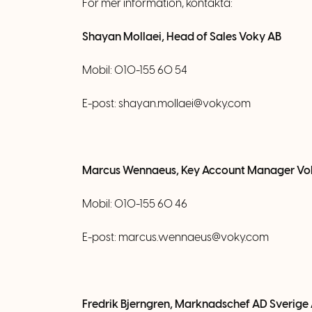
För mer information, kontakta:
Shayan Mollaei, Head of Sales Voky
AB
Mobil: 010-155 60 54
E-post:
shayan.mollaei@voky.com
Marcus Wennaeus, Key Account Manager Vo
Mobil: 010-155 60 46
E-post:
marcus.wennaeus@voky.com
Fredrik Bjerngren, Marknadschef AD Sverige