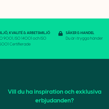
ILJÖ, KVALITÉ & ARBETSMILJÖ
SÄKER E-HANDEL
SO 9001, ISO 14001 och ISO
Du är i trygga händer
5001 Certifierade
Vill du ha inspiration och exklusiva
erbjudanden?