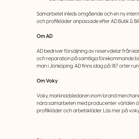
Samarbetet inleds omgående och en ny intern 
och profilkläder anpassade efter AD Butik & B
Om AD
AD bedriver försäljning av reservdelar från k
och reparation på samtliga förekommande bilmä
man i Jönköping. AD finns idag på 187 orter runt
Om Voky
Voky, marknadsledaren inom brand merchandise,
nära samarbeten med producenter världen över, 
profilkläder och arbetskläder. Läs mer på vok