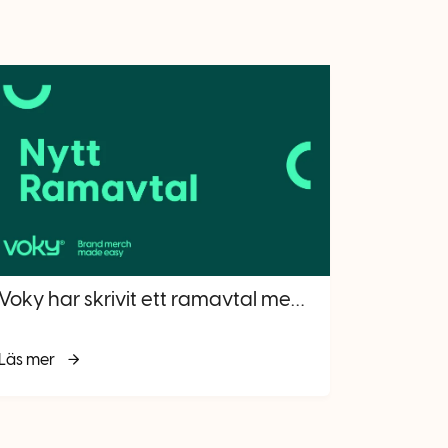
Voky har skrivit ett ramavtal med Landskrona stad
Läs mer