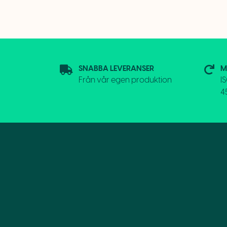
SNABBA LEVERANSER
M
Från vår egen produktion
I
4