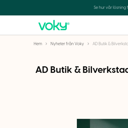
Se hur vår lösning
Hem
Nyheter från Voky
AD Butik & Bilverks
AD Butik & Bilverksta