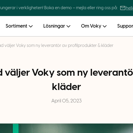
 fungerar i verkligheten! Boka en demo – mejla eller ring oss på:
hel
Sortiment
Lösningar
Om Voky
Suppor
tad väljer Voky som ny leverantör av profilprodukter & kläder
d väljer Voky som ny leverantö
kläder
April 05, 2023