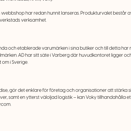
webbshop har redan hunnit lanseras. Produkturvalet består av 
ilverkstads verksamhet.
ända och etablerade varumärken i sina butiker och till detta ha
rken. AD har sitt säte i Varberg där huvudkontoret ligger och
 om i Sverige.
 gör det enklare för företag och organisationer att stärka si
samt en ytterst väloljad logistik – kan Voky tillhandahålla ett
y.com.