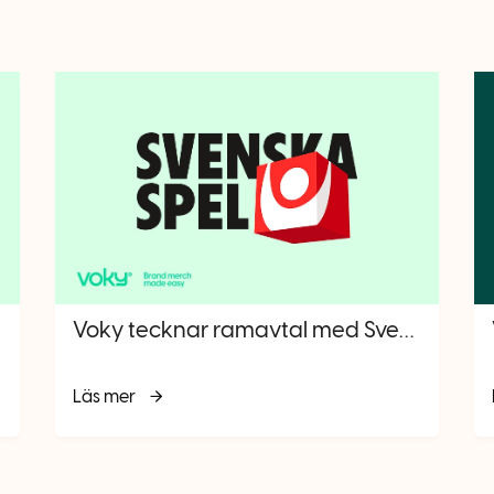
Voky tecknar ramavtal med Svenska Spel inom brand merchandise
Läs mer