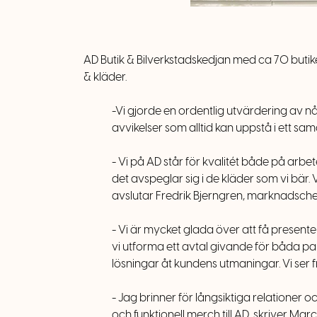
AD Butik & Bilverkstadskedjan med ca 70 butik
& kläder.
-Vi gjorde en ordentlig utvärdering av nå
avvikelser som alltid
kan
uppstå i ett sa
- Vi på AD står för kvalitét både på arbet
det avspeglar sig i de kläder som vi bär
avslutar Fredrik Bjerngren, marknadschef
- Vi är mycket glada över att få presen
vi utforma ett avtal givande för båda par
lösningar åt kundens utmaningar. Vi ser 
- Jag brinner för långsiktiga relationer 
och funktionell merch till AD, skriver M