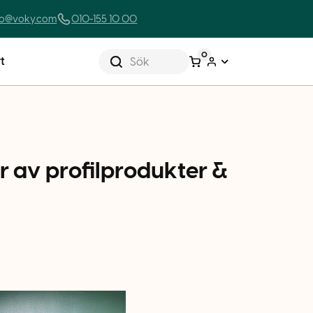
lo@voky.com
010-155 10 00
0
t
Sök
r av profilprodukter &