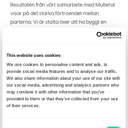
Resultaten från vårt samarbete med Multeral
visar på det starka förtroendet mellan
parterna. Vi är stolta över att ha byggt en
relation baserad på ömsesidig tillit och en
djup förståelse för deras specifika behov och
mål.
This website uses cookies
Ett av de mest övertygande bevisen på det
We use cookies to personalise content and ads, to
framgångsrika partnerskapet är den
provide social media features and to analyse our traffic.
markanta ökningen i regelbundna inköp från
We also share information about your use of our site with
our social media, advertising and analytics partners who
Multeral. Detta är en tydlig indikation på vår
may combine it with other information that you’ve
förmåga att möta deras behov och överträffa
provided to them or that they’ve collected from your use
förväntningarna. Dessutom valde de att byta
of their services.
ut sin tidigare leverantör av gåvor, som de var
nöjda med, till oss – och responsen har varit
Consent