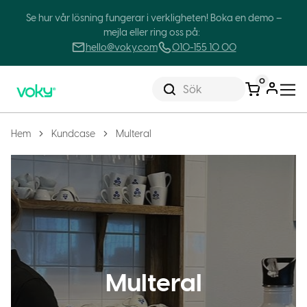
Se hur vår lösning fungerar i verkligheten! Boka en demo –
mejla eller ring oss på:
hello@voky.com
010-155 10 00
0
Sök
Hem
Kundcase
Multeral
Multeral