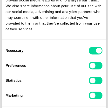
provide social media features and to analyse our traffic.
We also share information about your use of our site with
Linköpings kommuns ideér
our social media, advertising and analytics partners who
may combine it with other information that you’ve
blir verklighet
provided to them or that they’ve collected from your use
of their services.
Linköpings kommun har i samarbetet med Voky, fått
en mycket enklare process vad gäller arbetet med
Consent
profilering, inklusive produktion, lagerhantering och
Necessary
Selection
logistik. Detta har frigjort tid och resurser hos
kommunen, vilket har möjliggjort att de kan fokusera
på sin kärnverksamhet och vidareutveckla sina mål
Preferences
och projekt.
Statistics
Voky har dessutom lyckats göra det enklare för
kommunen att upprätthålla ett attraktiv
profilsortiment som ständigt anpassas efter
Marketing
efterfrågan.