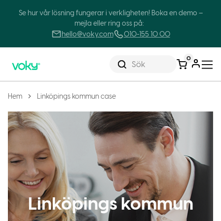
Se hur vår lösning fungerar i verkligheten! Boka en demo –
mejla eller ring oss på:
hello@voky.com
010-155 10 00
0
Sök
Hem
Linköpings kommun case
Linköpings kommun