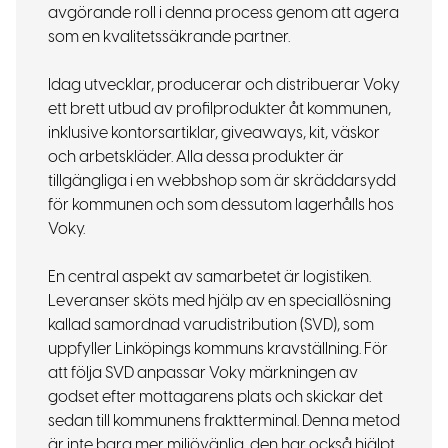
avgörande roll i denna process genom att agera
som en kvalitetssäkrande partner.
Idag utvecklar, producerar och distribuerar Voky
ett brett utbud av profilprodukter åt kommunen,
inklusive kontorsartiklar, giveaways, kit, väskor
och arbetskläder. Alla dessa produkter är
tillgängliga i en webbshop som är skräddarsydd
för kommunen och som dessutom lagerhålls hos
Voky.
En central aspekt av samarbetet är logistiken.
Leveranser sköts med hjälp av en speciallösning
kallad samordnad varudistribution (SVD), som
uppfyller Linköpings kommuns kravställning. För
att följa SVD anpassar Voky märkningen av
godset efter mottagarens plats och skickar det
sedan till kommunens fraktterminal. Denna metod
är inte bara mer miljövänlig, den har också hjälpt