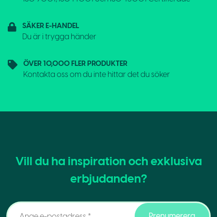
SÄKER E-HANDEL
Du är i trygga händer
ÖVER 10,000 FLER PRODUKTER
Kontakta oss om du inte hittar det du söker
Vill du ha inspiration och exklusiva
erbjudanden?
Prenumerera