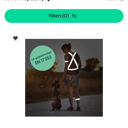
Filters (
0
)
Voky Rekommenderar