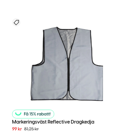
Nyhet
Markeringsväst Reflective Dragkedja
99
kr
81,25
kr