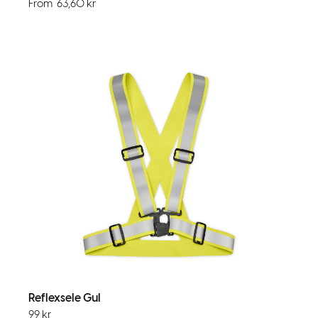
From
63,60
kr
Reflexsele Gul
99
kr