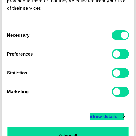
provided to them or that they’ve collected from your use
85
kr
of their services.
Consent
Necessary
Selection
Preferences
Statistics
Marketing
Show details
Reflexväst Professionell
Allow all