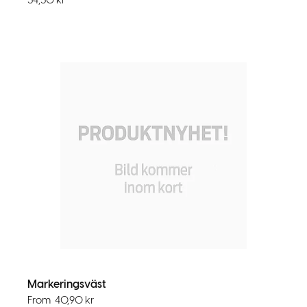
34,50
kr
Markeringsväst
From
40,90
kr