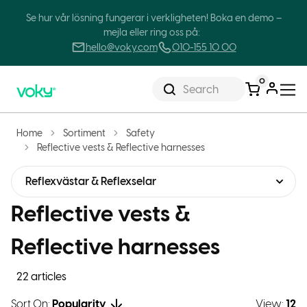
Se hur vår lösning fungerar i verkligheten! Boka en demo –
mejla eller ring oss på:
hello@voky.com
010-155 10 00
0
Search
Home
Sortiment
Safety
Reflective vests & Reflective harnesses
Reflexvästar & Reflexselar
Reflective vests &
Reflective harnesses
22 articles
Sort On:
Popularity
View:
12