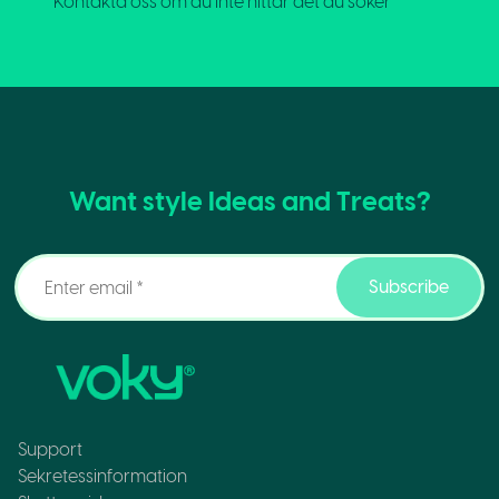
Kontakta oss om du inte hittar det du söker
Want style Ideas and Treats?
Subscribe
Support
Sekretessinformation