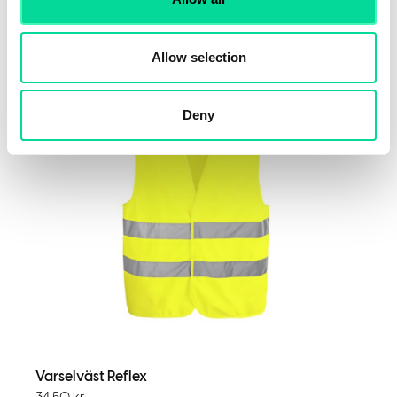
From
63
kr
Allow selection
Voky Rekommenderar
Deny
Varselväst Reflex