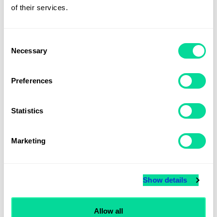
From
30,20
kr
of their services.
Consent
Necessary
Selection
Preferences
Statistics
Marketing
Show details
Badtofflor
Allow all
From
88
kr