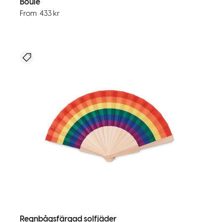
Boule
From
433
kr
Nyhet
Regnbågsfärgad solfjäder