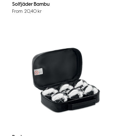
Solfjäder Bambu
From
20,40
kr