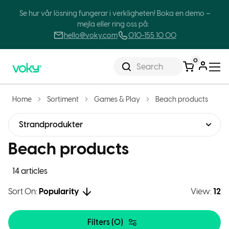
Se hur vår lösning fungerar i verkligheten! Boka en demo –
mejla eller ring oss på:
hello@voky.com
010-155 10 00
0
Search
Home
Sortiment
Games & Play
Beach products
Strandprodukter
Beach products
14 articles
Sort On:
Popularity
View:
12
Filters (
0
)