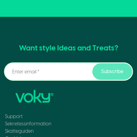
Want style Ideas and Treats?
Subscribe
Support
Sekretessinformation
Skatteguiden