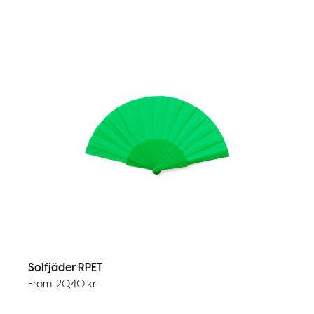
Solfjäder RPET
From
20,40
kr